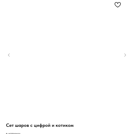
Сет шаров с цифрой и котиком
Бу
в наличии
в н