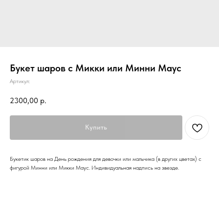
Букет шаров с Микки или Минни Маус
Артикул:
2300,00
р.
Купить
Букетик шаров на День рождения для девочки или мальчика (в других цветах) с
фигурой Минни или Микки Маус. Индивидуальная надпись на звезде.