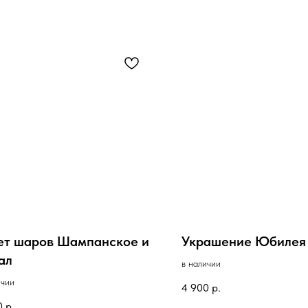
ет шаров Шампанское и
Украшение Юбилея
ал
в наличии
ичии
4 900
р.
0
р.