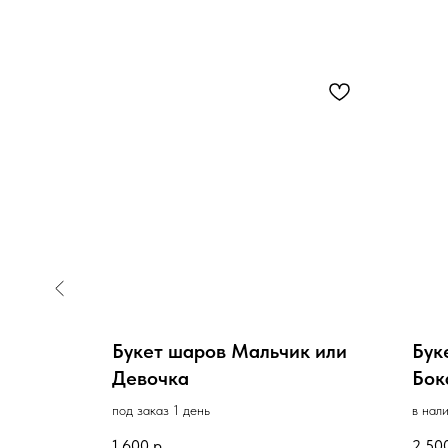
т»
Букет шаров Мальчик или
Бук
Девочка
Бок
под заказ 1 день
в нал
1 600
р.
2 50