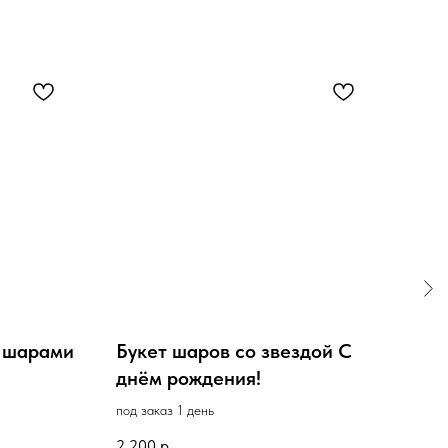
 шарами
Букет шаров со звездой С
Наб
днём рождения!
под з
под заказ 1 день
4 30
2 200
р.