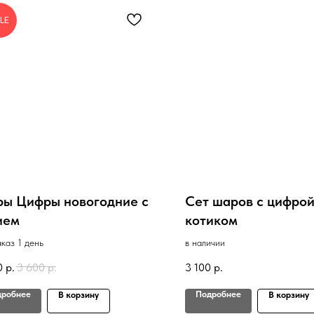
LE
ы Цифры новогодние с
Сет шаров с цифрой
ием
котиком
аказ 1 день
в наличии
0
р.
3 600
р.
3 100
р.
дробнее
Подробнее
В корзину
В корзину