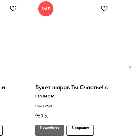
SALE
 и
Букет шаров Ты Счастье! с
Бук
гелием
в нал
под заказ
2 40
960
р.
Подробнее
По
В корзину