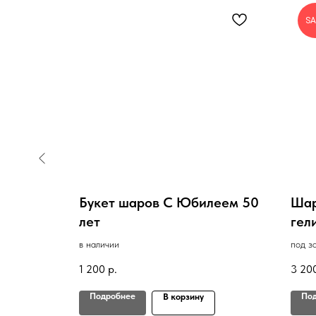
SA
цами
Букет шаров С Юбилеем 50
Шар
лет
гел
в наличии
под з
1 200
р.
3 20
Подробнее
По
В корзину