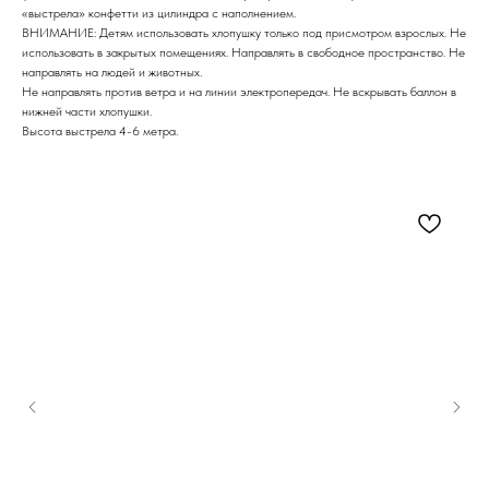
«выстрела» конфетти из цилиндра с наполнением.
ВНИМАНИЕ: Детям использовать хлопушку только под присмотром взрослых. Не
использовать в закрытых помещениях. Направлять в свободное пространство. Не
направлять на людей и животных.
Не направлять против ветра и на линии электропередач. Не вскрывать баллон в
нижней части хлопушки.
Высота выстрела 4-6 метра.