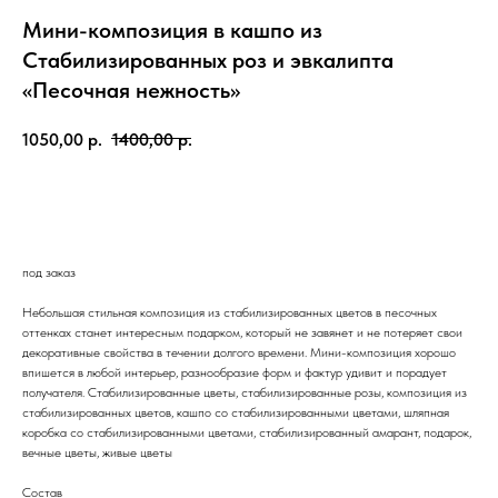
Мини-композиция в кашпо из
Стабилизированных роз и эвкалипта
«Песочная нежность»
1050,00
р.
1400,00
р.
Купить
под заказ
Небольшая стильная композиция из стабилизированных цветов в песочных
оттенках станет интересным подарком, который не завянет и не потеряет свои
декоративные свойства в течении долгого времени. Мини-композиция хорошо
впишется в любой интерьер, разнообразие форм и фактур удивит и порадует
получателя. Стабилизированные цветы, стабилизированные розы, композиция из
стабилизированных цветов, кашпо со стабилизированными цветами, шляпная
коробка со стабилизированными цветами, стабилизированный амарант, подарок,
вечные цветы, живые цветы
Состав