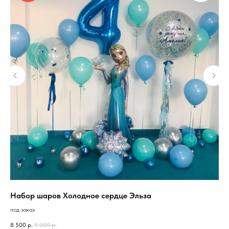
Набор шаров Холодное сердце Эльза
Ша
под заказ
в н
8 500
р.
9 000
р.
160