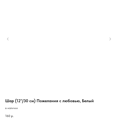
Шар (12''/30 см) Пожелания с любовью, Белый
2 
в наличии
в н
160
р.
3 1