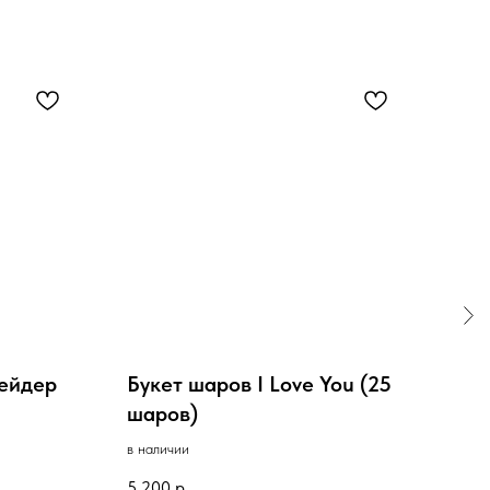
Вейдер
Букет шаров I Love You (25
Бук
шаров)
днё
в наличии
под з
5 200
р.
2 20