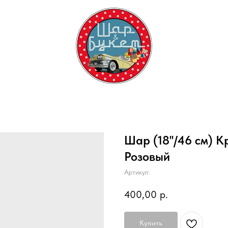
Шар (18''/46 см) К
Розовый
Артикул:
400,00
р.
Купить