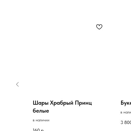
дой С
Шары Храбрый Принц
Бук
белые
в нал
в наличии
3 80
160
р.