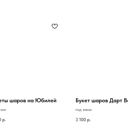
еты шаров на Юбилей
Букет шаров Дарт 
ичии
под заказ
0
р.
3 100
р.