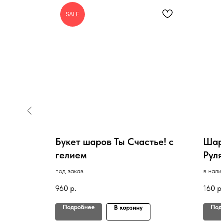
SALE
имент
Букет шаров Ты Счастье! с
Шар
гелием
Руля
под заказ
в нал
960
р.
160
р
Подробнее
По
В корзину