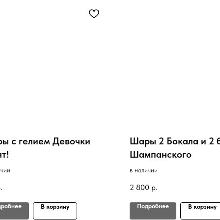
ы с гелием Девочки
Шары 2 Бокала и 2 
т!
Шампанского
ичии
в наличии
.
2 800
р.
дробнее
Подробнее
В корзину
В корзину