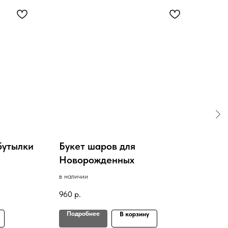
бутылки
Букет шаров для
Бук
Новорожденных
в нал
в наличии
1 70
960
р.
Подробнее
По
В корзину