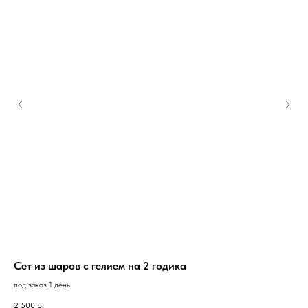
Сет из шаров с гелием на 2 годика
Ша
под заказ 1 день
в н
2 500
р.
2 0