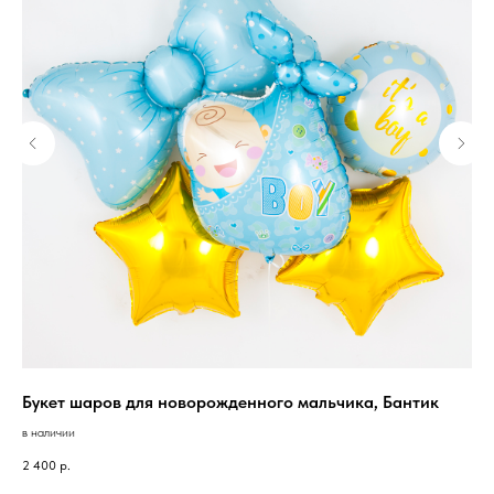
Букет шаров для новорожденного мальчика, Бантик
Се
в наличии
в н
2 400
р.
2 8