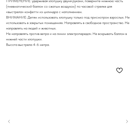
ПРИМЕНЕНИЕ: удерживая хлопушку двумя руками, поверните нижнюю часть
(пневматический баллон со сжатым воздухом) по часовой стрелке для
«выстрела» конфетти из цилиндра с наполнением.
ВНИМАНИЕ: Детям использовать хлопушку только под присмотром взрослых. Не
использовать в закрытых помещениях. Направлять в свободное пространство. Не
направлять на людей и животных.
Не направлять против ветра и на линии электропередач. Не вскрывать баллон в
нижней части хлопушки.
Высота выстрела 4-6 метра.