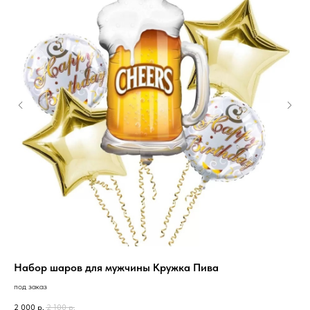
Набор шаров для мужчины Кружка Пива
Бу
под заказ
под
2 000
р.
2 100
р.
3 7