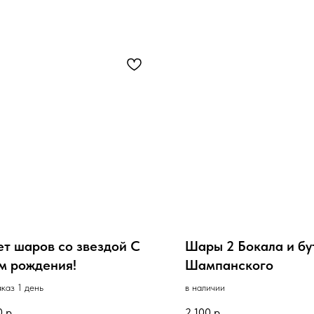
ет шаров со звездой С
Шары 2 Бокала и бу
м рождения!
Шампанского
аказ 1 день
в наличии
0
р.
2 100
р.