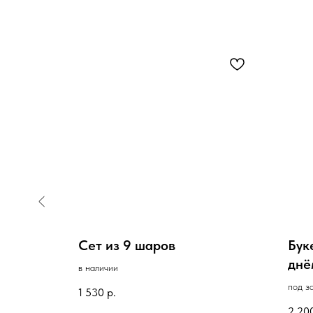
звездой
Сет из 9 шаров
Бук
днё
в наличии
под з
1 530
р.
2 20