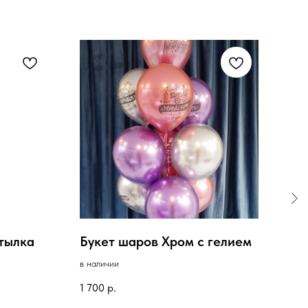
тылка
Букет шаров Хром с гелием
Бук
в наличии
под з
1 700
р.
1 55