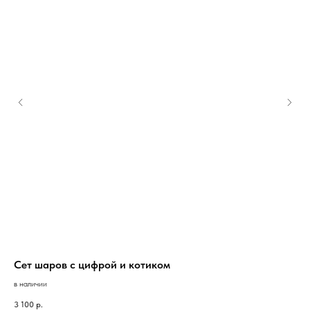
Сет шаров с цифрой и котиком
На
в наличии
под
3 100
р.
5 9