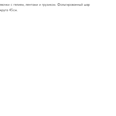
евочки с гелием, лентами и грузиком. Фольгированный шар
круга 45см.