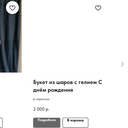
Букет из шаров с гелием С
Шар
днём рождения
2шт
в наличии
в нал
2 000
р.
800
Подробнее
По
В корзину