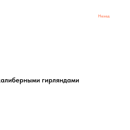
Назад
калиберными гирляндами