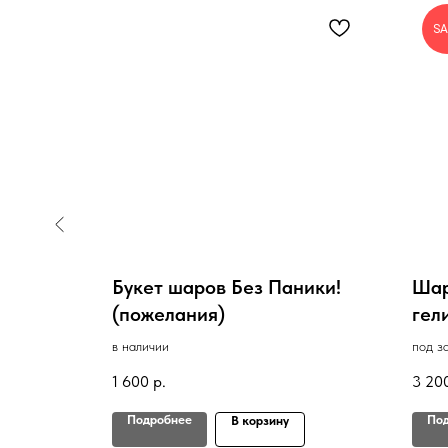
SA
ухом
Букет шаров Без Паники!
Шар
ые)
(пожелания)
гел
в наличии
под з
1 600
р.
3 20
Подробнее
По
В корзину