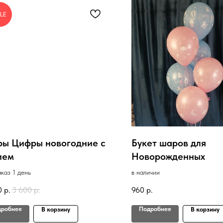
LE
ы Цифры новогодние с
Букет шаров для
ием
Новорожденных
аказ 1 день
в наличии
0
р.
3 600
р.
960
р.
дробнее
Подробнее
В корзину
В корзину