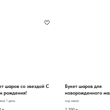
ет шаров со звездой С
Букет шаров для
м рождения!
новорожденного ма
Коляска
аказ 1 день
под заказ
0
р.
2 200
р.