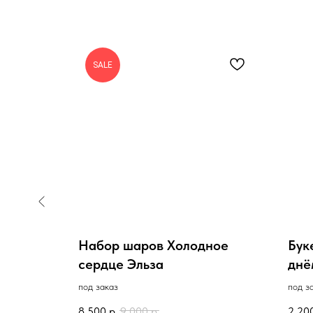
SALE
очки
Набор шаров Холодное
Бук
сердце Эльза
днё
под заказ
под з
8 500
р.
9 000
р.
2 20