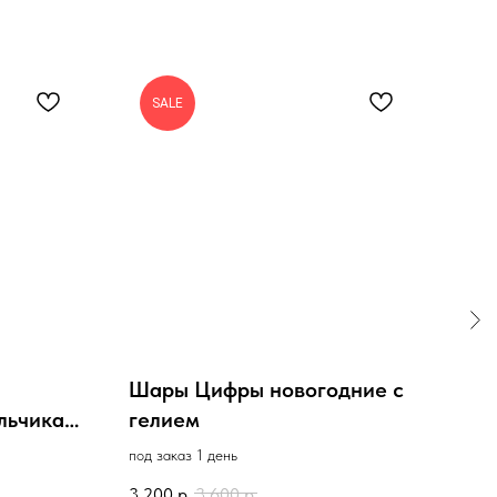
SALE
Шары Цифры новогодние с
Шар
льчика,
гелием
Рул
под заказ 1 день
в нал
3 200
р.
3 600
р.
160