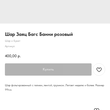
Шар Заяц Багс Банни розовый
Шар и Букет
Артикул:
400,00
р.
Купить
Шар фольгированный с гелием, лентой, грузиком. Летает неделю и более. Размер
99см.