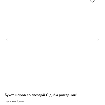
Букет шаров со звездой С днём рождения!
Се
под заказ 1 день
под