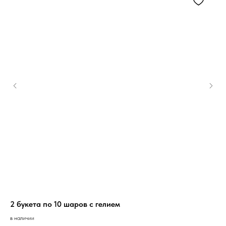
2 букета по 10 шаров с гелием
Бу
в наличии
под