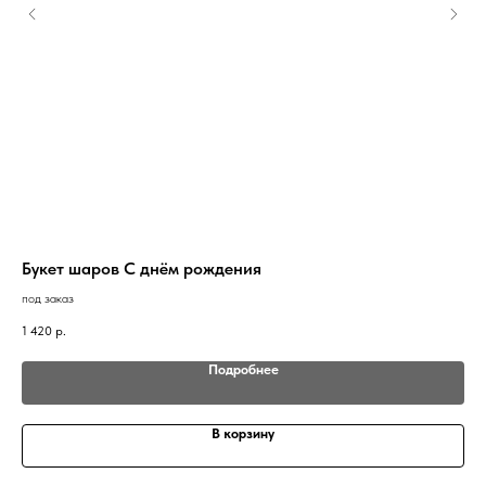
Букет шаров С днём рождения
Ша
под заказ
в н
1 420
р.
2 0
Подробнее
В корзину