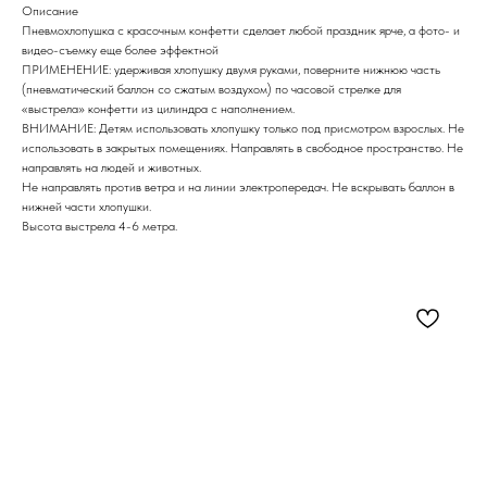
Описание
Пневмохлопушка с красочным конфетти сделает любой праздник ярче, а фото- и
видео-съемку еще более эффектной
ПРИМЕНЕНИЕ: удерживая хлопушку двумя руками, поверните нижнюю часть
(пневматический баллон со сжатым воздухом) по часовой стрелке для
«выстрела» конфетти из цилиндра с наполнением.
ВНИМАНИЕ: Детям использовать хлопушку только под присмотром взрослых. Не
использовать в закрытых помещениях. Направлять в свободное пространство. Не
направлять на людей и животных.
Не направлять против ветра и на линии электропередач. Не вскрывать баллон в
нижней части хлопушки.
Высота выстрела 4-6 метра.