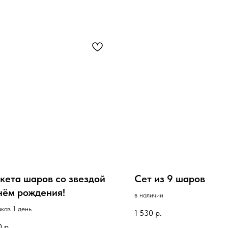
укета шаров со звездой
Сет из 9 шаров
нём рождения!
в наличии
аказ 1 день
1 530
р.
0
р.