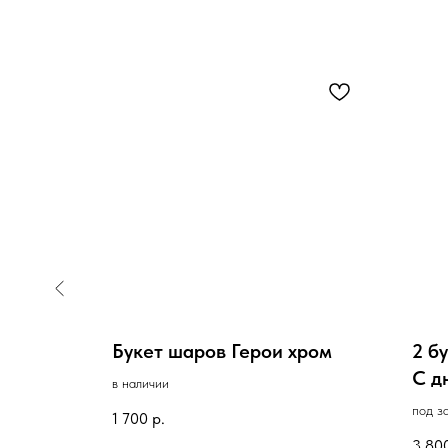
ад
Букет шаров Герои хром
2 б
С д
в наличии
под з
1 700
р.
3 80