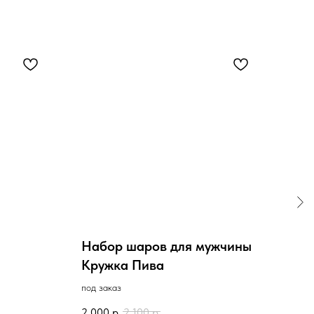
Набор шаров для мужчины
Бук
Кружка Пива
под з
под заказ
5 70
2 000
р.
2 100
р.