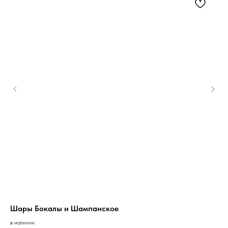
Шары Бокалы и Шампанское
Се
в наличии
в н