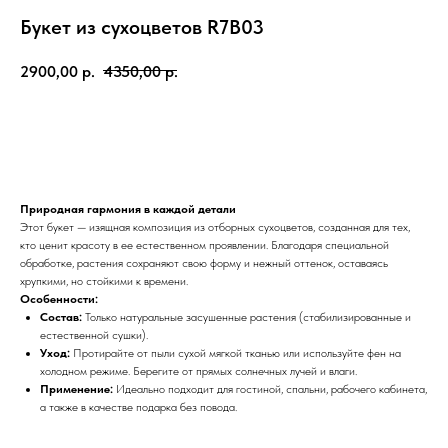
Букет из сухоцветов R7B03
2900,00
р.
4350,00
р.
Купить
Природная гармония в каждой детали
Этот букет — изящная композиция из отборных сухоцветов, созданная для тех,
кто ценит красоту в ее естественном проявлении. Благодаря специальной
обработке, растения сохраняют свою форму и нежный оттенок, оставаясь
хрупкими, но стойкими к времени.
Особенности:
Состав:
Только натуральные засушенные растения (стабилизированные и
естественной сушки).
Уход:
Протирайте от пыли сухой мягкой тканью или используйте фен на
холодном режиме. Берегите от прямых солнечных лучей и влаги.
Применение:
Идеально подходит для гостиной, спальни, рабочего кабинета,
а также в качестве подарка без повода.