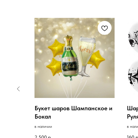
 шарами
Букет шаров Шампанское и
Шар
Бокал
Руля
в наличии
в нал
2 500
р.
160
р