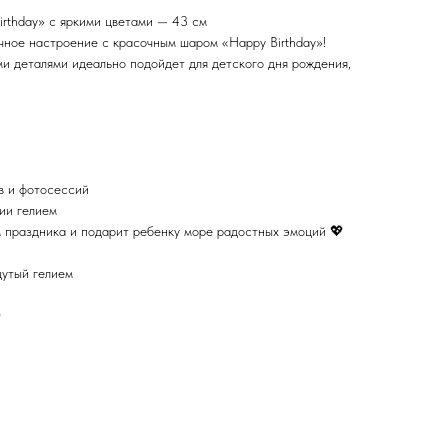
rthday» с яркими цветами — 43 см
ное настроение с красочным шаром «Happy Birthday»!
ми деталями идеально подойдет для детского дня рождения,
в и фотосессий
ии гелием
 праздника и подарит ребенку море радостных эмоций 💖
дутый гелием
✨