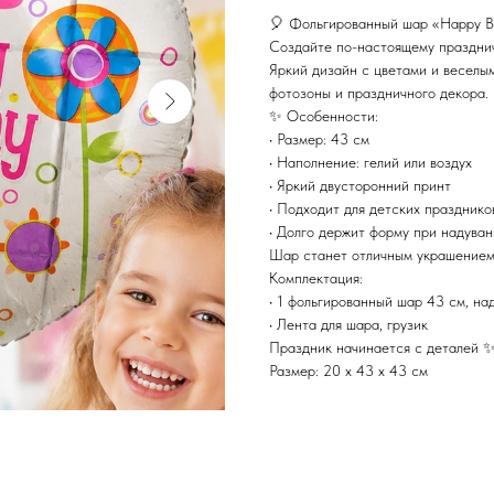
🎈 Фольгированный шар «Happy Bi
Создайте по-настоящему празднич
Яркий дизайн с цветами и веселы
фотозоны и праздничного декора.
✨ Особенности:
• Размер: 43 см
• Наполнение: гелий или воздух
• Яркий двусторонний принт
• Подходит для детских празднико
• Долго держит форму при надуван
Шар станет отличным украшением
Комплектация:
• 1 фольгированный шар 43 см, на
• Лента для шара, грузик
Праздник начинается с деталей 
Размер: 20 х 43 х 43 см