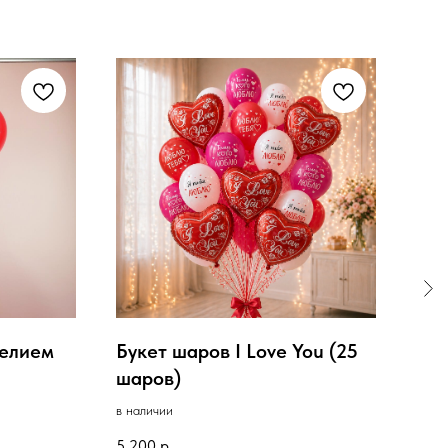
гелием
Букет шаров I Love You (25
Ук
шаров)
в нал
в наличии
4 90
5 200
р.