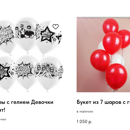
ы с гелием Девочки
Букет из 7 шаров с 
т!
в наличии
ичии
1 050
р.
.