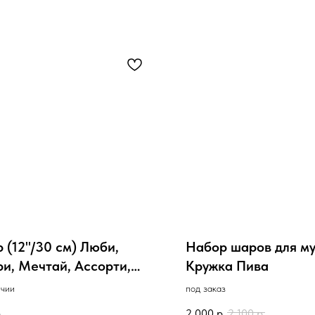
 (12''/30 см) Люби,
Набор шаров для м
ри, Мечтай, Ассорти,
Кружка Пива
тель
ичии
под заказ
.
2 000
р.
2 100
р.