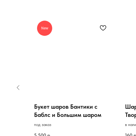
New
ром
Букет шаров Бантики с
Шар
Баблс и Большим шаром
Тво
пас
под заказ
в нал
5 500
р.
160
р