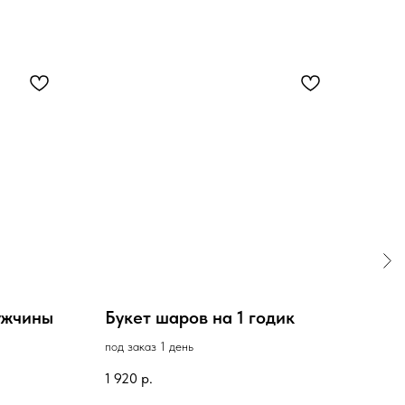
ужчины
Букет шаров на 1 годик
Бук
под заказ 1 день
в нал
1 920
р.
2 55