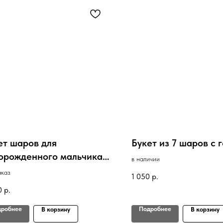
ет шаров для
Букет из 7 шаров с 
орожденного мальчика,
в наличии
яска
аказ
1 050
р.
0
р.
дробнее
Подробнее
В корзину
В корзину