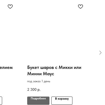
гелием
Букет шаров с Микки или
Бук
Минни Маус
Де
под заказ 1 день
под з
2 300
р.
1 60
Подробнее
По
В корзину