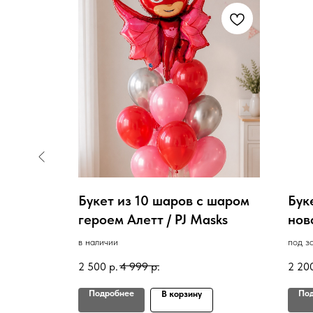
к или
Букет из 10 шаров с шаром
Бук
героем Алетт / PJ Masks
нов
Кол
в наличии
под з
2 500
р.
4 999
р.
2 20
Подробнее
По
В корзину