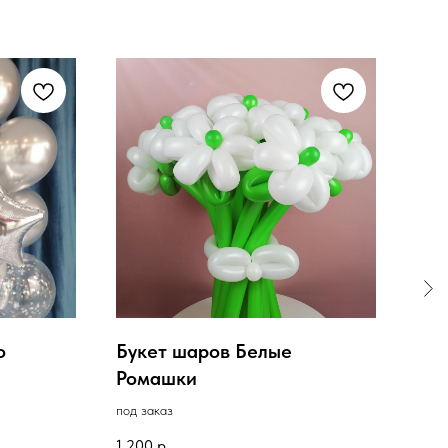
о
Букет шаров Белые
Бук
Ромашки
лю
под заказ
в нал
1 200
р.
2 50