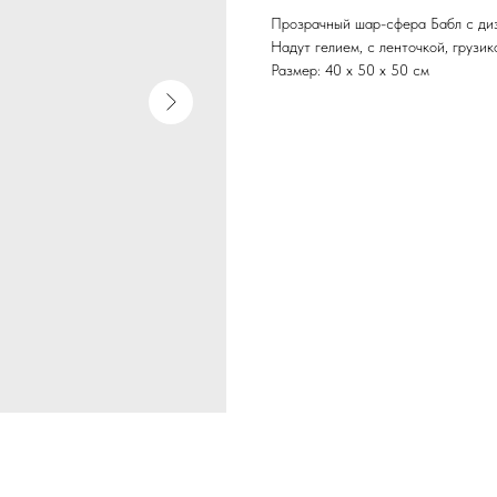
Прозрачный шар-сфера Бабл с диз
Надут гелием, с ленточкой, грузик
Размер: 40 х 50 х 50 см