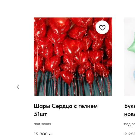
ние в
Шары Сердца с гелием
Бук
51шт
нов
Кол
под заказ
под з
15 300
р.
2 20