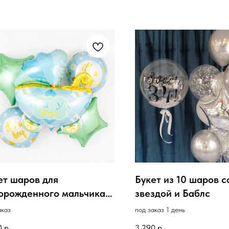
ет шаров для
Букет из 10 шаров с
орожденного мальчика,
звездой и Баблс
яска
аказ
под заказ 1 день
0
р.
3 290
р.