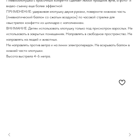
Пневмохлопушка с красочным конфетти сделает любой праздник ярче, а фото- и
видео-съемку еще более эффектной
ПРИМЕНЕНИЕ: удерживая хлопушку двумя руками, поверните нижнюю часть
(пневматический баллон со сжатым воздухом) по часовой стрелке для
«выстрела» конфетти из цилиндра с наполнением.
ВНИМАНИЕ: Детям использовать хлопушку только под присмотром взрослых. Не
использовать в закрытых помещениях. Направлять в свободное пространство. Не
направлять на людей и животных.
Не направлять против ветра и на линии электропередач. Не вскрывать баллон в
нижней части хлопушки.
Высота выстрела 4-6 метра.