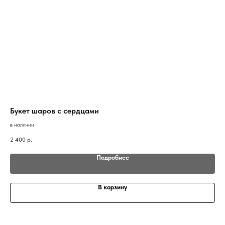
Букет шаров с сердцами
Бу
в наличии
в н
2 400
р.
2 5
Подробнее
В корзину