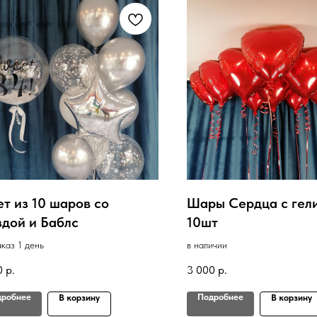
ет из 10 шаров со
Шары Сердца с гел
здой и Баблс
10шт
аказ 1 день
в наличии
0
р.
3 000
р.
дробнее
Подробнее
В корзину
В корзину