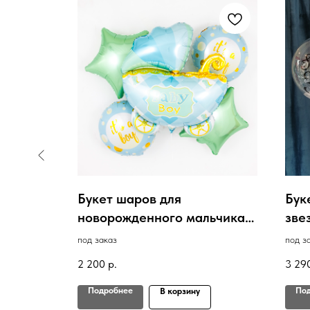
дой С
Букет шаров для
Бук
новорожденного мальчика,
зве
Коляска
под заказ
под з
2 200
р.
3 29
Подробнее
По
В корзину