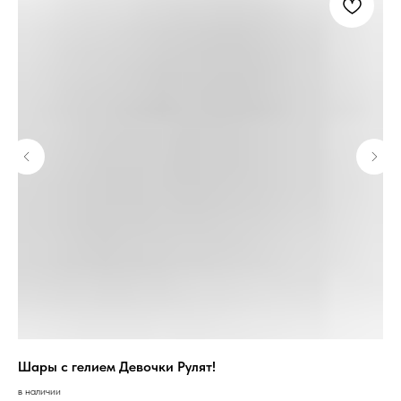
Шары с гелием Девочки Рулят!
Бу
в наличии
под