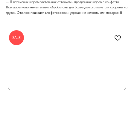
— 11 латексных шаров пастельных оттенков и прозрачных шаров с конфетти
Все шары наполнены гелием, обработаны для более долгого полета и собраны на
грузик. Отлично подходят для фотосессии, украшения комнаты или подарка 🎀
SALE