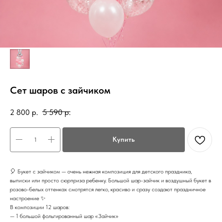
Сет шаров с зайчиком
2 800
р.
5 590
р.
Купить
🎈 Букет с зайчиком — очень нежная композиция для детского праздника,
выписки или просто сюрприза ребенку. Большой шар-зайчик и воздушный букет в
розово-белых оттенках смотрятся легко, красиво и сразу создают праздничное
настроение ✨
В композиции 12 шаров:
— 1 большой фольгированный шар «Зайчик»