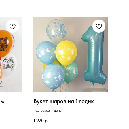
ем
Букет шаров на 1 годик
Сет
ци
под заказ 1 день
под з
1 920
р.
7 50