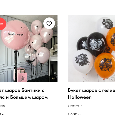
ew
ет шаров Бантики с
Букет шаров с гели
лс и Большим шаром
Halloween
аказ
в наличии
0
р.
1 600
р.