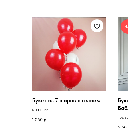
N
меном и
Букет из 7 шаров с гелием
Бук
Баб
в наличии
под з
1 050
р.
5 50