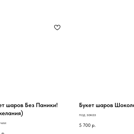
ет шаров Без Паники!
Букет шаров Шокол
желания)
под заказ
ичии
5 700
р.
0
р.