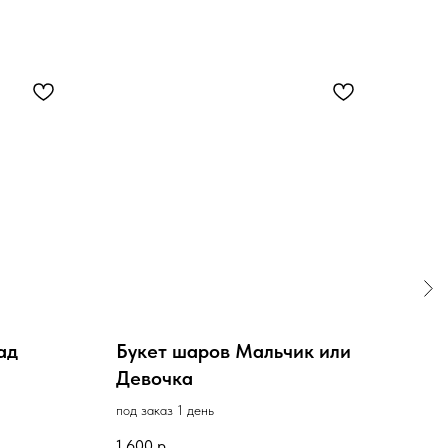
S
ад
Букет шаров Мальчик или
Бук
Девочка
под з
под заказ 1 день
1 70
1 600
р.