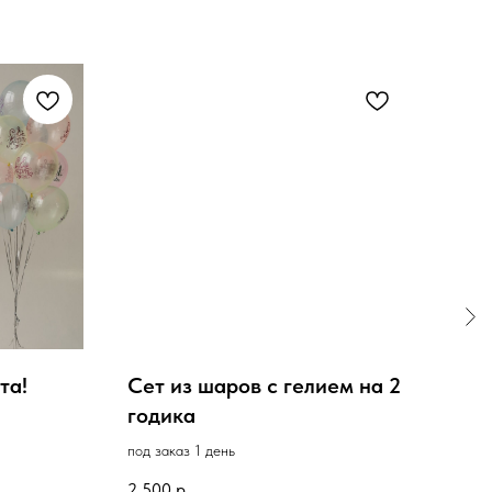
та!
Сет из шаров с гелием на 2
Шар
годика
рад
Ас
под заказ 1 день
в нал
2 500
р.
160