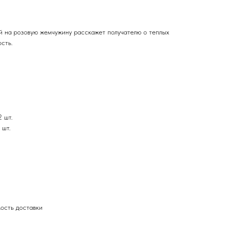
й на розовую жемчужину расскажет получателю о теплых
ость.
2 шт.
 шт.
мость доставки