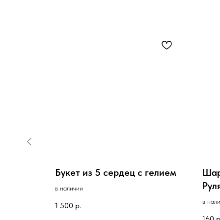
мина
Букет из 5 сердец с гелием
Шар
дость,
Руля
в наличии
в нал
1 500
р.
160
р