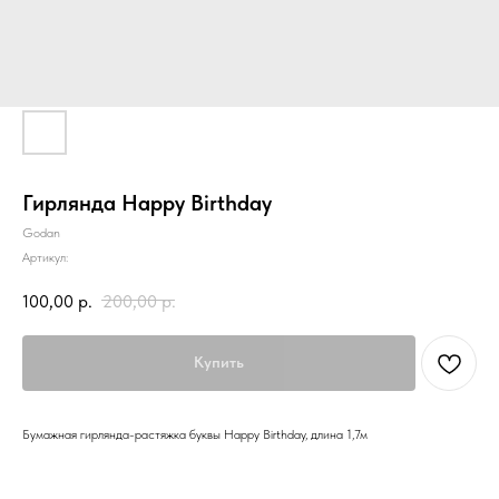
Гирлянда Happy Birthday
Godan
Артикул:
100,00
р.
200,00
р.
Купить
Бумажная гирлянда-растяжка буквы Happy Birthday, длина 1,7м