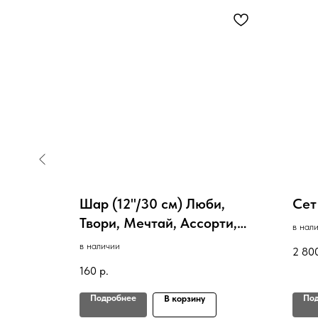
бутылки
Шар (12''/30 см) Люби,
Сет
Твори, Мечтай, Ассорти,
в нал
пастель
в наличии
2 80
160
р.
Подробнее
По
В корзину