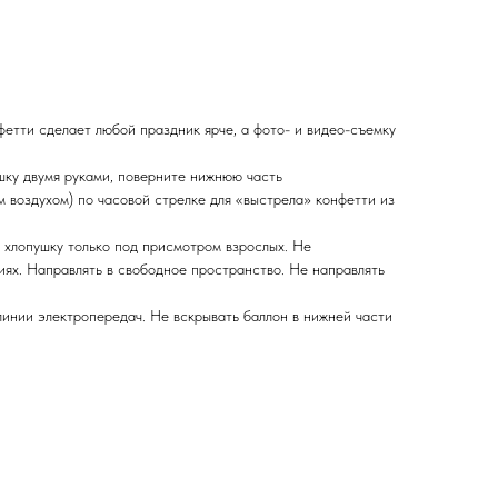
етти сделает любой праздник ярче, а фото- и видео-съемку
у двумя руками, поверните нижнюю часть
 воздухом) по часовой стрелке для «выстрела» конфетти из
лопушку только под присмотром взрослых. Не
иях. Направлять в свободное пространство. Не направлять
линии электропередач. Не вскрывать баллон в нижней части