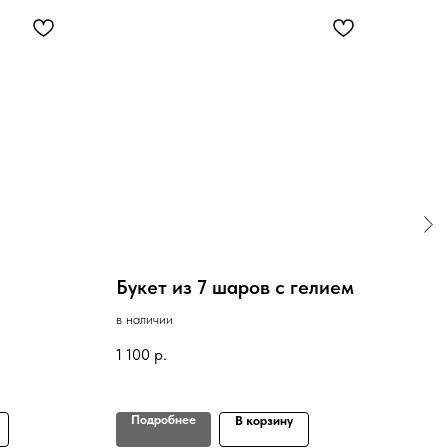
Букет из 7 шаров с гелием
Шар
Ша
в наличии
в нал
1 100
р.
2 80
Подробнее
По
В корзину