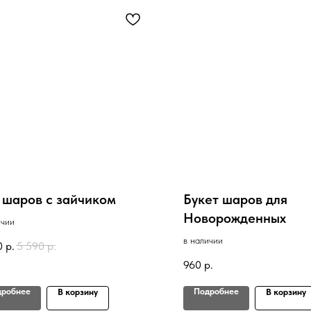
 шаров с зайчиком
Букет шаров для
Новорожденных
ичии
в наличии
0
р.
5 590
р.
960
р.
дробнее
Подробнее
В корзину
В корзину