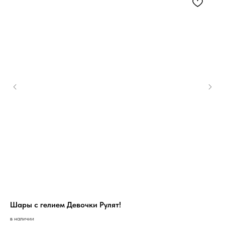
Шары с гелием Девочки Рулят!
Бу
в наличии
под