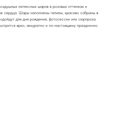
воздушных латексных шаров в розовых оттенках и
ме сердца. Шары наполнены гелием, красиво собраны в
одойдут для дня рождения, фотосессии или сюрприза.
мотрится ярко, аккуратно и по-настоящему празднично.