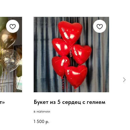
т»
Букет из 5 сердец с гелием
Бук
в наличии
под з
1 500
р.
3 20