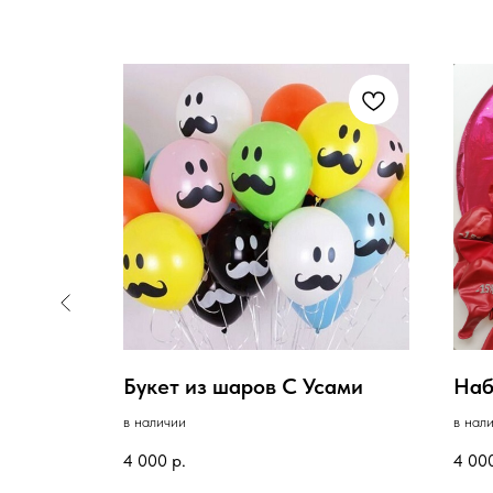
Букет из шаров С Усами
Наб
в наличии
в нал
4 000
р.
4 00