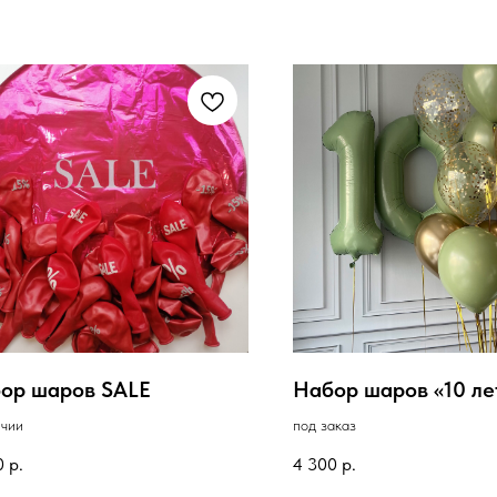
ор шаров SALE
Набор шаров «10 ле
ичии
под заказ
0
р.
4 300
р.