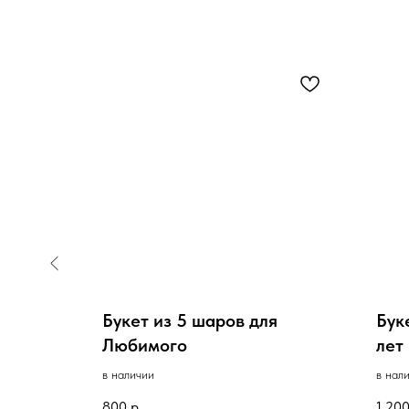
ейдер
Букет из 5 шаров для
Бук
Любимого
лет
в наличии
в нал
800
р.
1 20