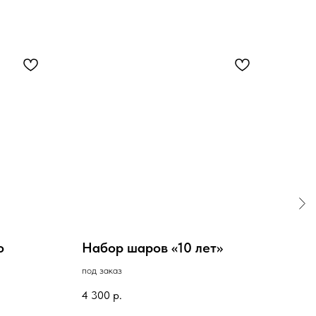
о
Набор шаров «10 лет»
Бук
под заказ
под з
4 300
р.
3 10