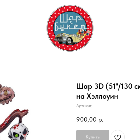
Шар 3D (51''/130 
на Хэллоуин
Артикул:
900,00
р.
Купить