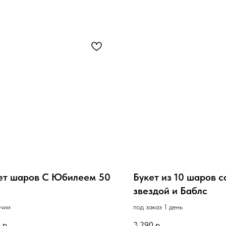
ет шаров С Юбилеем 50
Букет из 10 шаров с
звездой и Баблс
ичии
под заказ 1 день
0
р.
3 290
р.