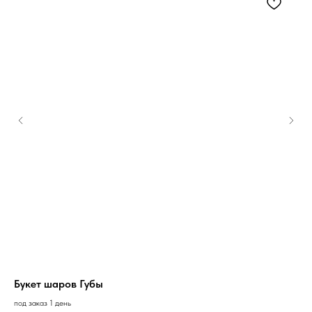
Букет шаров Губы
Бу
под заказ 1 день
под