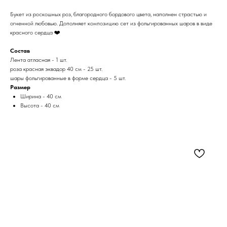
Букет из роскошных роз, благородного бордового цвета, наполнен страстью и
огненной любовью. Дополняет композицию сет из фольгированных шаров в виде
красного сердца ❤️
Состав
Лента атласная - 1 шт.
роза красная эквадор 40 см - 25 шт.
шары фольгированные в форме сердца - 5 шт.
Размер
Ширина - 40 см
Высота - 40 см