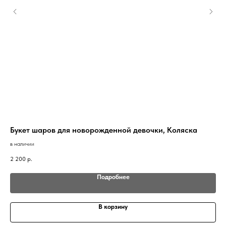
Букет шаров для новорожденной девочки, Коляска
Бу
в наличии
в н
2 200
р.
2 2
Подробнее
В корзину