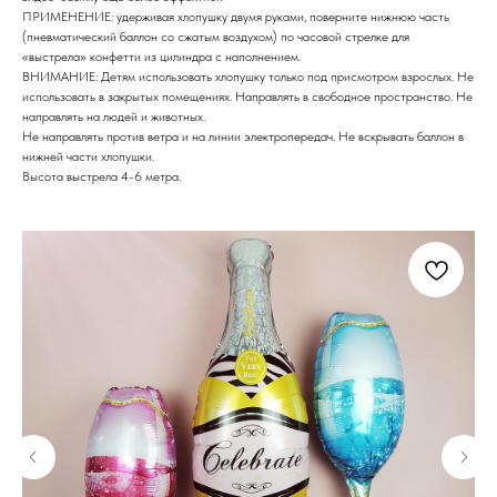
ПРИМЕНЕНИЕ: удерживая хлопушку двумя руками, поверните нижнюю часть
(пневматический баллон со сжатым воздухом) по часовой стрелке для
«выстрела» конфетти из цилиндра с наполнением.
ВНИМАНИЕ: Детям использовать хлопушку только под присмотром взрослых. Не
использовать в закрытых помещениях. Направлять в свободное пространство. Не
направлять на людей и животных.
Не направлять против ветра и на линии электропередач. Не вскрывать баллон в
нижней части хлопушки.
Высота выстрела 4-6 метра.