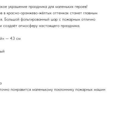
ое украшение праздника для маленьких героев!
 в красно-оранжево-жёлтых оттенках станет главным
я. Большой фольгированный шар с пожарным отлично
и создаёт атмосферу настоящего праздника.
ый» — 43 см
тый
а
 точно понравится маленькому поклоннику пожарных машин