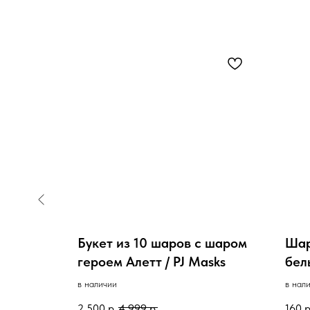
о
Букет из 10 шаров с шаром
Шар
героем Алетт / PJ Masks
бел
в наличии
в нал
2 500
р.
4 999
р.
160
р