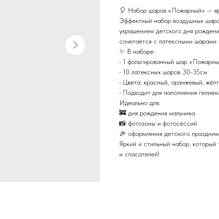
🎈 Набор шаров «Пожарный» — ярк
Эффектный набор воздушных шаров
украшением детского дня рождени
сочетается с латексными шарами 
✨ В наборе:
• 1 фольгированный шар «Пожарн
• 10 латексных шаров 30-35см
• Цвета: красный, оранжевый, жёл
• Подходит для наполнения гелием
Идеально для:
🚒 дня рождения мальчика
📸 фотозоны и фотосессий
🎉 оформления детского праздник
Яркий и стильный набор, который
и спасателей!