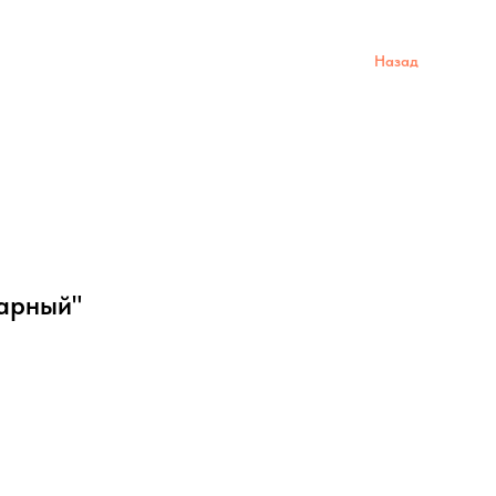
Назад
арный"