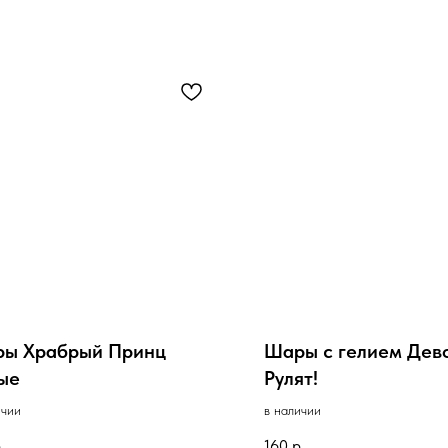
ы Храбрый Принц
Шары с гелием Дев
ые
Рулят!
ичии
в наличии
.
160
р.