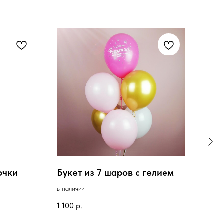
очки
Букет из 7 шаров с гелием
Бук
зве
в наличии
под з
1 100
р.
3 29