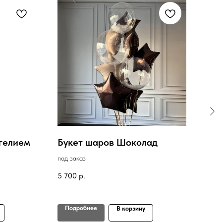
 гелием
Букет шаров Шоколад
Бук
Бо
под заказ
в нал
5 700
р.
2 50
Подробнее
По
В корзину