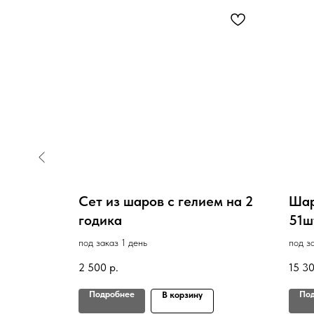
нское и
Сет из шаров с гелием на 2
Шар
годика
51ш
под заказ 1 день
под з
2 500
р.
15 3
Подробнее
По
В корзину