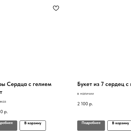
ы Сердца с гелием
Букет из 7 сердец с
т
в наличии
аказ
2 100
р.
00
р.
дробнее
Подробнее
В корзину
В корзину