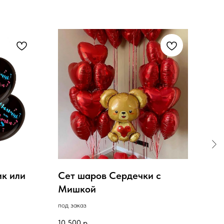
к или
Сет шаров Сердечки с
Бук
Мишкой
лю
под заказ
в нал
10 500
р.
2 50