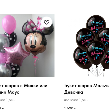
ет шаров с Микки или
Букет шаров Мальчи
ни Маус
Девочка
аказ 1 день
под заказ 1 день
0
р.
1 600
р.