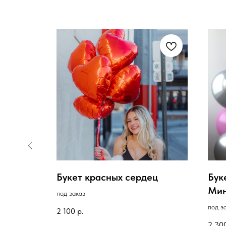
ние в
Букет красных сердец
Бук
Мин
под заказ
под з
2 100
р.
2 30