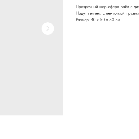
Прозрачный шар-сфера Бабл с диз
Надут гелием, с ленточкой, грузик
Размер: 40 х 50 х 50 см